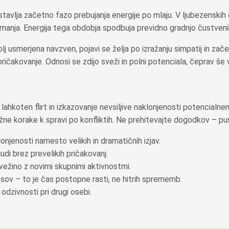
avlja začetno fazo prebujanja energije po mlaju. V ljubezenskih
anja. Energija tega obdobja spodbuja previdno gradnjo čustvenih
 usmerjena navzven, pojavi se želja po izražanju simpatij in začen
pričakovanje. Odnosi se zdijo sveži in polni potenciala, čeprav še 
lahkoten flirt in izkazovanje nevsiljive naklonjenosti potencialne
ne korake k spravi po konfliktih. Ne prehitevajte dogodkov – pu
njenosti namesto velikih in dramatičnih izjav.
udi brez prevelikih pričakovanj.
vežino z novimi skupnimi aktivnostmi.
nosov – to je čas postopne rasti, ne hitrih sprememb.
odzivnosti pri drugi osebi.