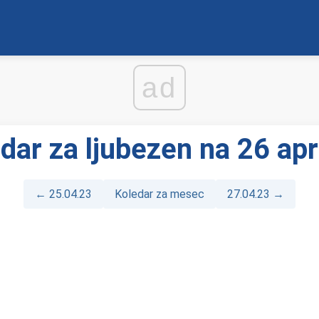
ad
dar za ljubezen na 26 apr
← 25.04.23
Koledar za mesec
27.04.23 →