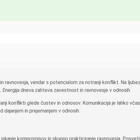
 in ravnovesja, vendar s potencialom za notranji konflikt. Na lju
. Energija dneva zahteva zavestnost in ravnovesje v odnosih.
nji konflikti glede čustev in odnosov. Komunikacija je lahko včasih
med dajanjem in prejemanjem v odnosih.
, iskanje kompromisov in skupno prakticiranje ravnovesja. Posvet