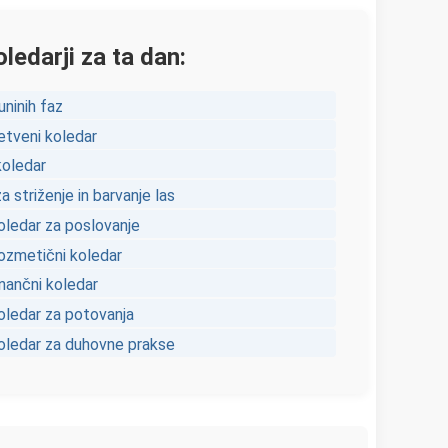
ledarji za ta dan:
uninih faz
etveni koledar
koledar
a striženje in barvanje las
oledar za poslovanje
kozmetični koledar
inančni koledar
oledar za potovanja
koledar za duhovne prakse