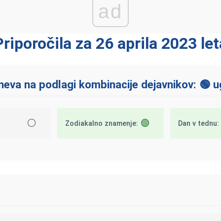
ad
Priporočila za 26 aprila 2023 let
eva na podlagi kombinacije dejavnikov: 🟢 
⚪
🟢
Zodiakalno znamenje:
Dan v tednu: