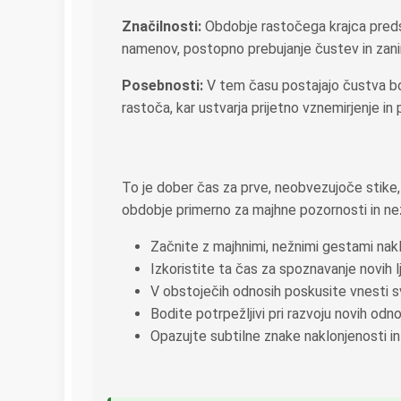
Značilnosti:
Obdobje rastočega krajca predst
namenov, postopno prebujanje čustev in zanim
Posebnosti:
V tem času postajajo čustva bolj
rastoča, kar ustvarja prijetno vznemirjenje in 
To je dober čas za prve, neobvezujoče stike, 
obdobje primerno za majhne pozornosti in než
Začnite z majhnimi, nežnimi gestami naklo
Izkoristite ta čas za spoznavanje novih lj
V obstoječih odnosih poskusite vnesti s
Bodite potrpežljivi pri razvoju novih od
Opazujte subtilne znake naklonjenosti in 