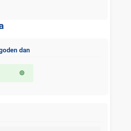
a
ugoden dan
🟢