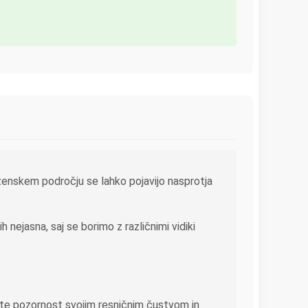
bezenskem področju se lahko pojavijo nasprotja
 nejasna, saj se borimo z različnimi vidiki
ite pozornost svojim resničnim čustvom in