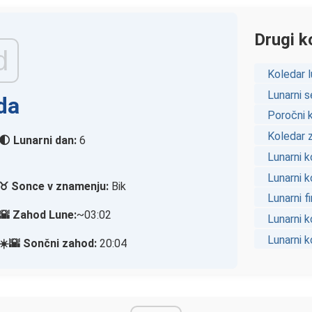
Drugi ko
d
Koledar l
Lunarni s
da
Poročni 
Koledar z
🌓 Lunarni dan:
6
Lunarni k
Lunarni 
♉ Sonce v znamenju:
Bik
Lunarni f
🌇 Zahod Lune:
~03:02
Lunarni k
Lunarni 
☀️🌇 Sončni zahod:
20:04