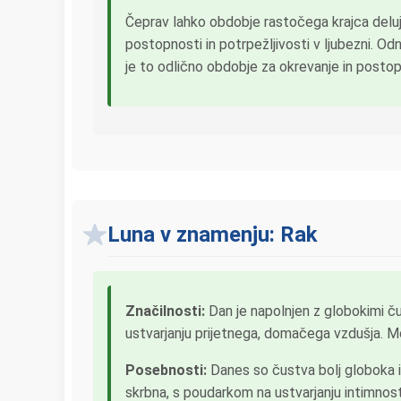
Čeprav lahko obdobje rastočega krajca deluje
postopnosti in potrpežljivosti v ljubezni. Od
je to odlično obdobje za okrevanje in postop
Luna v znamenju: Rak
Značilnosti:
Dan je napolnjen z globokimi čus
ustvarjanju prijetnega, domačega vzdušja. M
Posebnosti:
Danes so čustva bolj globoka i
skrbna, s poudarkom na ustvarjanju intimnost