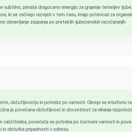
 subtilno, prinaša dragoceno energijo za grajenje temeljev ljube
nosi, ki se začnejo razvijati v tem času, imajo potencial za organ
no obnavljanje zaupanja po preteklih ljubezenskih razočaranjih.
tvi, občutljivostjo in potrebo po varnosti. Okrepi se intuitivno ra
ožna je povečana občutljivost in dovzetnost za nihanja razpolože
n zaščitniška, povečata se potreba po čustveni varnosti in povez
i in občutka pripadnosti v odnosu.