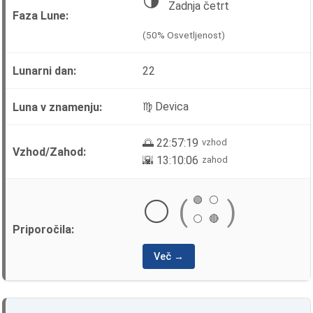
🌗
Zadnja četrt
(50% Osvetljenost)
22
♍ Devica
🌅 22:57:19
vzhod
🌇 13:10:06
zahod
🟢
⚪
⚪
(
)
⚪
🔴
Več →