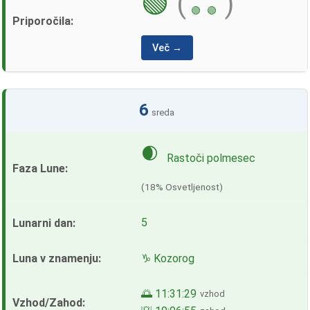
🟢
(
)
🟢
🟢
Več →
6
sreda
🌒
Rastoči polmesec
(18% Osvetljenost)
5
♑ Kozorog
🌅 11:31:29
vzhod