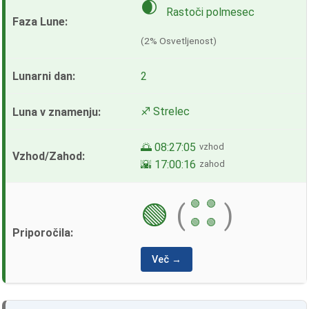
🌒
Rastoči polmesec
(2% Osvetljenost)
2
♐ Strelec
🌅 08:27:05
vzhod
🌇 17:00:16
zahod
🟢
🟢
🟢
(
)
🟢
🟢
Več →