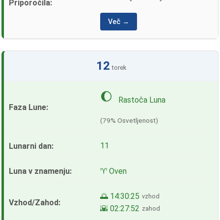
Več →
12
torek
🌔
Rastoča Luna
(79% Osvetljenost)
11
♈ Oven
🌅 14:30:25
vzhod
🌇 02:27:52
zahod