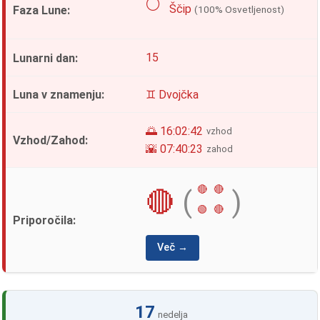
🌕
Ščip
(100% Osvetljenost)
15
♊ Dvojčka
🌅 16:02:42
vzhod
🌇 07:40:23
zahod
🔴
🔴
🔴
(
)
🟢
🔴
Več →
17
nedelja