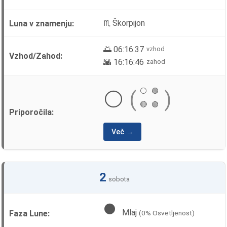
♏ Škorpijon
🌅 06:16:37
vzhod
🌇 16:16:46
zahod
⚪
🟢
⚪
(
)
🔴
🟢
Več →
2
sobota
🌑
Mlaj
(0% Osvetljenost)