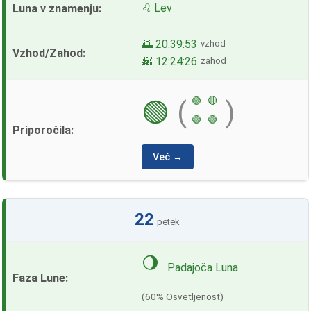
♌ Lev
🌅 20:39:53
vzhod
🌇 12:24:26
zahod
🟢
🔴
🟢
(
)
🟢
🟢
Več →
22
petek
🌖
Padajoča Luna
(60% Osvetljenost)