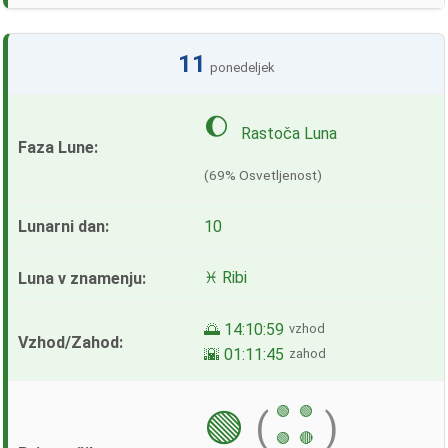
11
ponedeljek
🌔
Rastoča Luna
(69% Osvetljenost)
10
♓ Ribi
🌅 14:10:59
vzhod
🌇 01:11:45
zahod
🟢
🟢
🟢
(
)
🟢
🔴