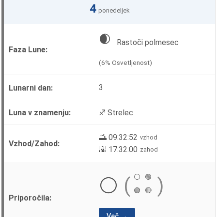
4
ponedeljek
🌒
Rastoči polmesec
(6% Osvetljenost)
3
♐ Strelec
🌅 09:32:52
vzhod
🌇 17:32:00
zahod
⚪
🟢
⚪
(
)
🟢
🔴
Več →