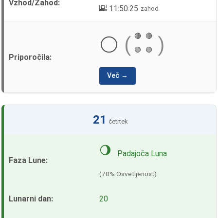
🌇 11:50:25
zahod
🔴
🔴
⚪
(
)
🟢
🟢
Več →
21
četrtek
🌖
Padajoča Luna
(70% Osvetljenost)
20