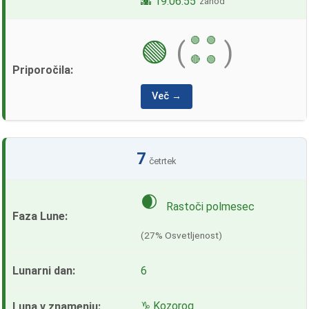
🌇 19:06:55
zahod
🟢
🟢
🟢
(
)
🔴
🟢
Več →
7
četrtek
🌒
Rastoči polmesec
(27% Osvetljenost)
6
♑ Kozorog