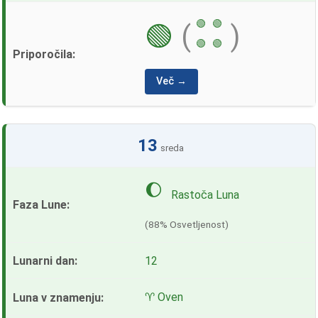
🟢
🟢
🟢
(
)
🟢
🟢
Več →
13
sreda
🌔
Rastoča Luna
(88% Osvetljenost)
12
♈ Oven