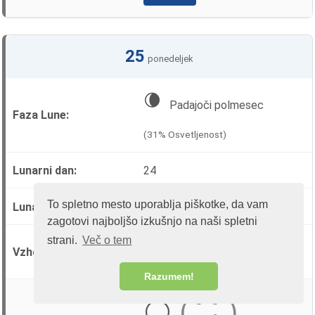
25
ponedeljek
🌘
Padajoči polmesec
(31% Osvetljenost)
24
To spletno mesto uporablja piškotke, da vam
♎ Tehtnica
zagotovi najboljšo izkušnjo na naši spletni
strani.
Več o tem
🌅 01:05:09
vzhod
🌇 13:40:57
zahod
Razumem!
⚪
⚪
⚪
(
)