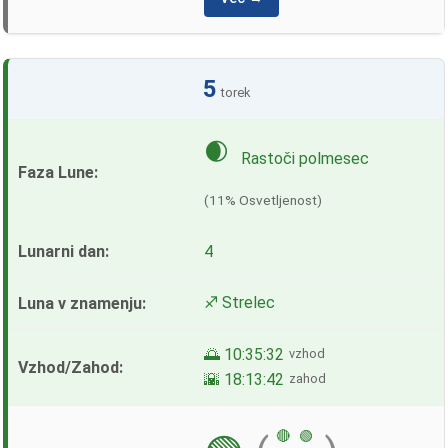
5
torek
🌒
Rastoči polmesec
(11% Osvetljenost)
4
♐ Strelec
🌅 10:35:32
vzhod
🌇 18:13:42
zahod
🔴
🟢