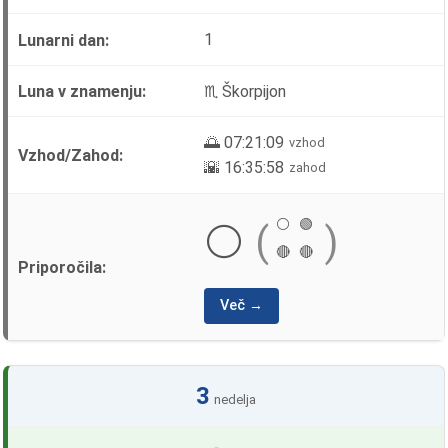
1
♏ Škorpijon
🌅 07:21:09
vzhod
🌇 16:35:58
zahod
⚪
🟢
⚪
(
)
🔴
🔴
Več →
3
nedelja