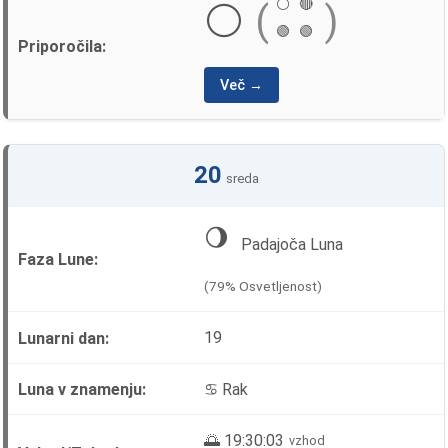
⚪
🔴
⚪
(
)
🟢
🟢
Več →
20
sreda
🌖
Padajoča Luna
(79% Osvetljenost)
19
♋ Rak
🌅 19:30:03
vzhod