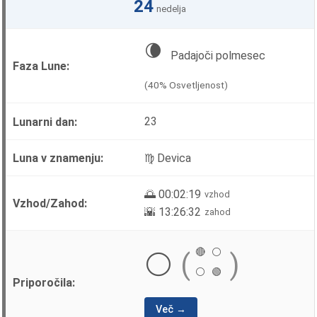
24
nedelja
🌘
Padajoči polmesec
(40% Osvetljenost)
23
♍ Devica
🌅 00:02:19
vzhod
🌇 13:26:32
zahod
🔴
⚪
⚪
(
)
⚪
🟢
Več →