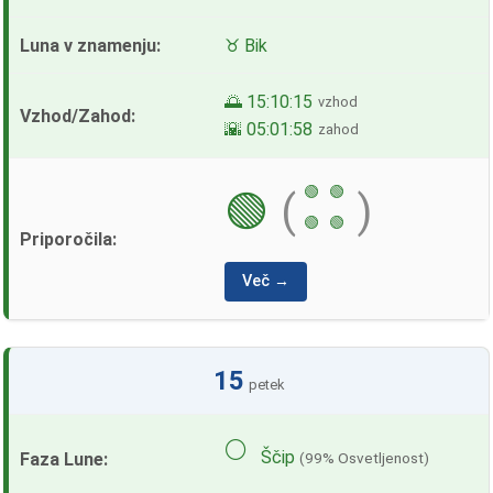
♉ Bik
🌅 15:10:15
vzhod
🌇 05:01:58
zahod
🟢
🟢
🟢
(
)
🟢
🟢
Več →
15
petek
🌕
Ščip
(99% Osvetljenost)