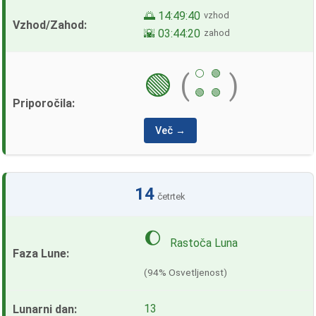
🌅 14:49:40
vzhod
🌇 03:44:20
zahod
⚪
🟢
🟢
(
)
🟢
🟢
Več →
14
četrtek
🌔
Rastoča Luna
(94% Osvetljenost)
13