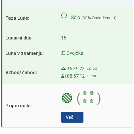
🌕
Ščip
(98% Osvetljenost)
16
♊ Dvojčka
🌅 16:39:23
vzhod
🌇 08:57:12
zahod
🟢
🔴
🟢
(
)
🟢
🟢
Več →