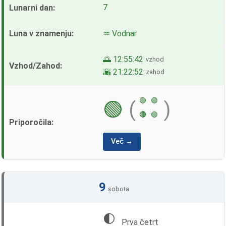
7
♒ Vodnar
🌅 12:55:42
vzhod
🌇 21:22:52
zahod
🟢
🟢
🟢
(
)
🔴
🟢
Več →
9
sobota
🌓
Prva četrt