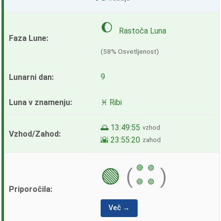
🌔
Rastoča Luna
(58% Osvetljenost)
9
♓ Ribi
🌅 13:49:55
vzhod
🌇 23:55:20
zahod
🔴
🟢
🟢
(
)
🟢
🟢
Več →