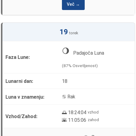
Več →
19
torek
🌖
Padajoča Luna
(87% Osvetljenost)
18
♋ Rak
🌅 18:24:04
vzhod
🌇 11:05:06
zahod