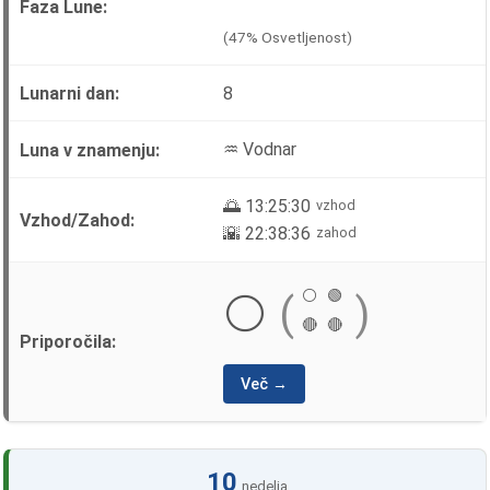
(47% Osvetljenost)
8
♒ Vodnar
🌅 13:25:30
vzhod
🌇 22:38:36
zahod
⚪
🟢
⚪
(
)
🔴
🔴
Več →
10
nedelja