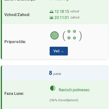
🌅 12:18:15
vzhod
🌇 20:11:01
zahod
🟢
🟢
🟢
(
)
🔴
🟢
Več →
8
petek
🌒
Rastoči polmesec
(36% Osvetljenost)