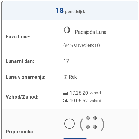
18
ponedeljek
🌖
Padajoča Luna
(94% Osvetljenost)
17
♋ Rak
🌅 17:26:20
vzhod
🌇 10:06:52
zahod
🟢
🔴
⚪
(
)
🟢
🔴