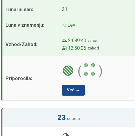
21
♌ Lev
🌅 21:49:40
vzhod
🌇 12:50:06
zahod
🟢
🔴
🟢
(
)
🟢
🟢
Več →
23
sobota