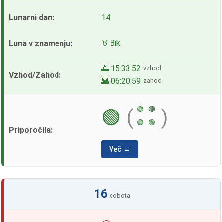
14
♉ Bik
🌅 15:33:52
vzhod
🌇 06:20:59
zahod
🟢
🔴
🟢
(
)
🟢
🟢
Več →
16
sobota