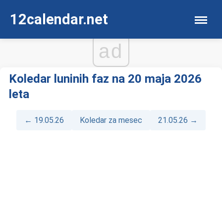
12calendar.net
ad
Koledar luninih faz na 20 maja 2026
leta
← 19.05.26
Koledar za mesec
21.05.26 →