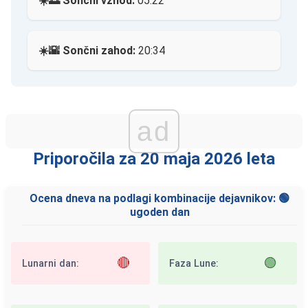
☀️🌅 Sončni vzhod:
05:22
☀️🌇 Sončni zahod:
20:34
ad
Priporočila za 20 maja 2026 leta
Ocena dneva na podlagi kombinacije dejavnikov: 🟢
ugoden dan
🔴
🟢
Lunarni dan:
Faza Lune: