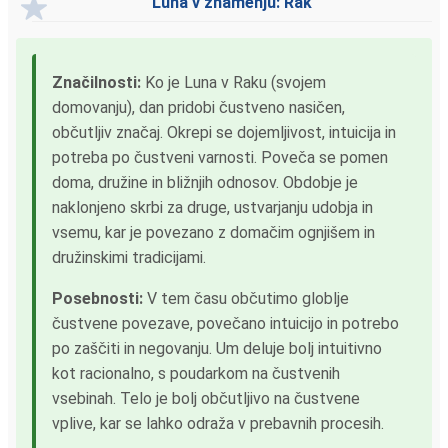
Luna v znamenju: Rak
Značilnosti:
Ko je Luna v Raku (svojem
domovanju), dan pridobi čustveno nasičen,
občutljiv značaj. Okrepi se dojemljivost, intuicija in
potreba po čustveni varnosti. Poveča se pomen
doma, družine in bližnjih odnosov. Obdobje je
naklonjeno skrbi za druge, ustvarjanju udobja in
vsemu, kar je povezano z domačim ognjišem in
družinskimi tradicijami.
Posebnosti:
V tem času občutimo globlje
čustvene povezave, povečano intuicijo in potrebo
po zaščiti in negovanju. Um deluje bolj intuitivno
kot racionalno, s poudarkom na čustvenih
vsebinah. Telo je bolj občutljivo na čustvene
vplive, kar se lahko odraža v prebavnih procesih.