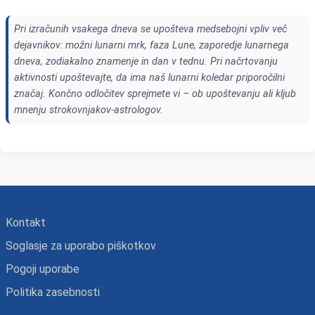
Pri izračunih vsakega dneva se upošteva medsebojni vpliv več
dejavnikov: možni lunarni mrk, faza Lune, zaporedje lunarnega
dneva, zodiakalno znamenje in dan v tednu. Pri načrtovanju
aktivnosti upoštevajte, da ima naš lunarni koledar priporočilni
značaj. Končno odločitev sprejmete vi – ob upoštevanju ali kljub
mnenju strokovnjakov-astrologov.
Kontakt
Soglasje za uporabo piškotkov
Pogoji uporabe
Politika zasebnosti